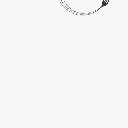
merveille qualité, raffinement et service.
Son nouveau logo est à son image :
efficace !