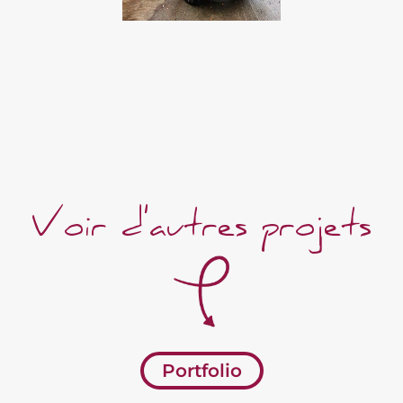
camionnette.
Vers leur page FB
Voir d'autres projets
Portfolio