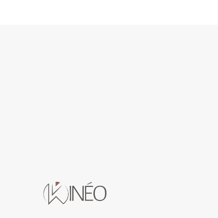
Kinéo
Nouveau centre kinés à Tournai
Kinéo est à peine sorti de terre à Tournai
que Lisa et Julien me demandaient de
leur créer un logo à la fois inspirant et
vivant. C’est chose faite 🙂