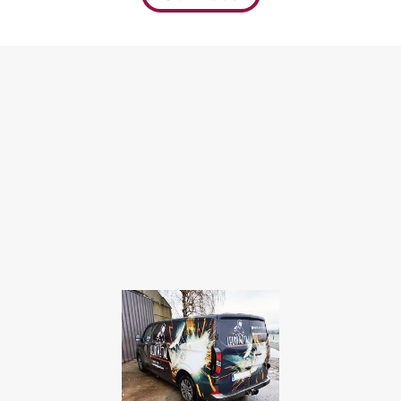
Leurimetal
Jeune entreprise de soudure
talentueuse
Leurimetal est une nouvelle entreprise de
r
soudure de la région d’Ath-Flobecq. Paul
r
m’a fait confiance pour la création de son
logo et du visuel pour le covering de sa