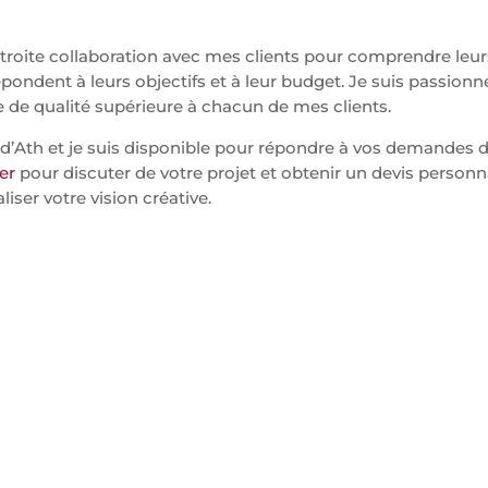
n étroite collaboration avec mes clients pour comprendre leur
pondent à leurs objectifs et à leur budget. Je suis passionné
e de qualité supérieure à chacun de mes clients.
 d’Ath et je suis disponible pour répondre à vos demandes da
er
pour discuter de votre projet et obtenir un devis personna
liser votre vision créative.
SITES
VISUELS
INTERNET
COM'
Refonte ou création