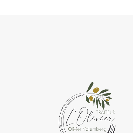
Traiteur L'Olivier
Olivier Valemberg
Dans la région d’Ath et de Tournai, Olivie
Valemberg n’est plus à présenter. Traiteu
depuis de nombreuses années, il allie à