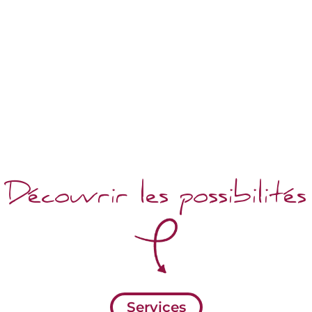
Affiches, cartes de
complète de votre
visite, flyers,
site internet vitrine,
bâches…tout
portfolio,
support utile à
commercial…
votre
communication.
Découvrir les possibilités
Services